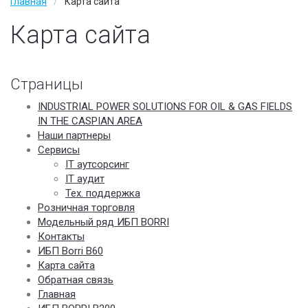
Главная
Карта сайта
Wan Оптимизация
Карта сайта
Услуги
IT аудит
Страницы
IT аутсорсинг
INDUSTRIAL POWER SOLUTIONS FOR OIL & GAS FIELDS
IN THE CASPIAN AREA
Тех. поддержка
Наши партнеры
Сервисы
Наши заказчики
IT аутсорсинг
IT аудит
О компании
Тех. поддержка
Розничная торговля
Наши партнеры
Модельный ряд ИБП BORRI
Вакансии
Контакты
ИБП Borri B60
Контакты
Карта сайта
Обратная связь
Политика конфиденциальности
Главная