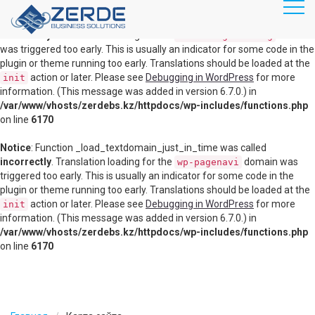
RU
KZ
Notice
: Function _load_textdomain_just_in_time was called
incorrectly
. Translation loading for the
domain
disable-gutenberg
was triggered too early. This is usually an indicator for some code in the
plugin or theme running too early. Translations should be loaded at the
Главная
action or later. Please see
Debugging in WordPress
for more
init
information. (This message was added in version 6.7.0.) in
Продукты
/var/www/vhosts/zerdebs.kz/httpdocs/wp-includes/functions.php
Маршрутизация, коммутация
on line
6170
Информационная безопасность
Notice
: Function _load_textdomain_just_in_time was called
incorrectly
. Translation loading for the
domain was
wp-pagenavi
Видеоконференц связь
triggered too early. This is usually an indicator for some code in the
plugin or theme running too early. Translations should be loaded at the
Серверное оборудование
action or later. Please see
Debugging in WordPress
for more
init
information. (This message was added in version 6.7.0.) in
Системы хранения данных
/var/www/vhosts/zerdebs.kz/httpdocs/wp-includes/functions.php
on line
6170
Виртуализация
Облачные решения
Veeam