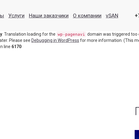
ly
. Translation loading for the
domain was triggere
disable-gutenberg
ты
Услуги
Наши заказчики
О компании
vSAN
+
ion or later. Please see
Debugging in WordPress
for more information. (
n line
6170
ly
. Translation loading for the
domain was triggered too ea
wp-pagenavi
later. Please see
Debugging in WordPress
for more information. (This me
n line
6170