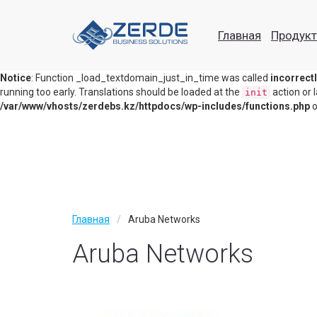
Notice
: Function _load_textdomain_just_in_time was called
incorrect
Главная
Продук
theme running too early. Translations should be loaded at the
act
init
/var/www/vhosts/zerdebs.kz/httpdocs/wp-includes/functions.php
o
Главная
Notice
: Function _load_textdomain_just_in_time was called
incorrect
running too early. Translations should be loaded at the
action or 
Продукты
init
/var/www/vhosts/zerdebs.kz/httpdocs/wp-includes/functions.php
o
Маршрутизация, коммутация
Информационная безопасность
Видеоконференц связь
Серверное оборудование
Главная
Aruba Networks
Системы хранения данных
Aruba Networks
Виртуализация
Облачные решения
Veeam