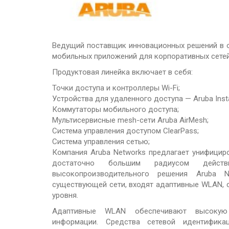
Wan Оптимизация
Услуги
Ведущий поставщик инновационных решений в о
IT аудит
мобильных приложений для корпоративных сетей
Продуктовая линейка включает в себя:
IT аутсорсинг
Точки доступа и контроллеры Wi-Fi;
Тех. поддержка
Устройства для удаленного доступа — Aruba Insta
Коммутаторы мобильного доступа;
Наши заказчики
Мультисервисные mesh-сети Aruba AirMesh;
Система управления доступом ClearPass;
О компании
Система управления сетью;
Компания Aruba Networks предлагает унифици
Наши партнеры
достаточно большим радиусом дейст
высокопроизводительного решения Aruba 
Вакансии
существующей сети, входят адаптивные WLAN, 
Контакты
уровня.
Адаптивные WLAN обеспечивают высокую 
Политика конфиденциальности
информации. Средства сетевой идентифика