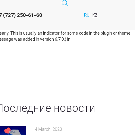
RU
KZ
d too early. This is usually an indicator for some code in the plugin or
7 (727) 250-61-60
This message was added in version 6.7.0.) in
RU
KZ
rly. This is usually an indicator for some code in the plugin or theme
ssage was added in version 6.7.0.) in
Последние новости
4 March, 2020