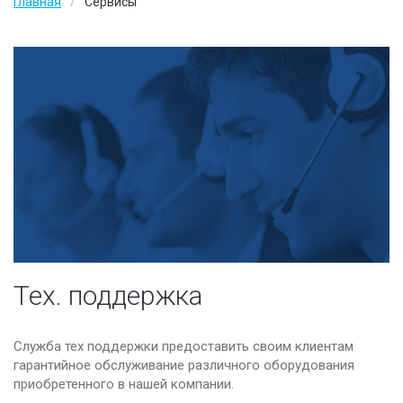
Главная
Сервисы
Wan Оптимизация
Услуги
IT аудит
IT аутсорсинг
Тех. поддержка
Наши заказчики
О компании
Наши партнеры
Тех. поддержка
Вакансии
Контакты
Служба тех поддержки предоставить своим клиентам
гарантийное обслуживание различного оборудования
Политика конфиденциальности
приобретенного в нашей компании.