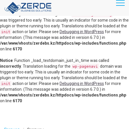
RU
KZ
Notice
: Function _load_textdomain_just_in_time was called
incorrectly
. Translation loading for the
domain
disable-gutenberg
was triggered too early. This is usually an indicator for some code in the
plugin or theme running too early. Translations should be loaded at the
Главная
action or later. Please see
Debugging in WordPress
for more
init
information. (This message was added in version 6.7.0.) in
Продукты
/var/www/vhosts/zerdebs.kz/httpdocs/wp-includes/functions.php
Маршрутизация, коммутация
on line
6170
Информационная безопасность
Notice
: Function _load_textdomain_just_in_time was called
incorrectly
. Translation loading for the
domain was
wp-pagenavi
Видеоконференц связь
triggered too early. This is usually an indicator for some code in the
plugin or theme running too early. Translations should be loaded at the
Серверное оборудование
action or later. Please see
Debugging in WordPress
for more
init
information. (This message was added in version 6.7.0.) in
Системы хранения данных
/var/www/vhosts/zerdebs.kz/httpdocs/wp-includes/functions.php
on line
6170
Виртуализация
Облачные решения
Veeam