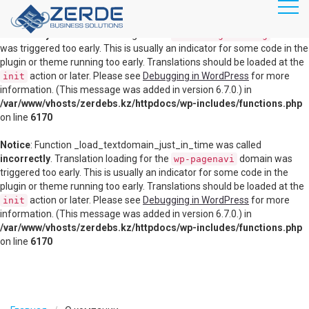
RU
KZ
Notice
: Function _load_textdomain_just_in_time was called
incorrectly
. Translation loading for the
domain
disable-gutenberg
was triggered too early. This is usually an indicator for some code in the
plugin or theme running too early. Translations should be loaded at the
Главная
action or later. Please see
Debugging in WordPress
for more
init
information. (This message was added in version 6.7.0.) in
Продукты
/var/www/vhosts/zerdebs.kz/httpdocs/wp-includes/functions.php
Маршрутизация, коммутация
on line
6170
Информационная безопасность
Notice
: Function _load_textdomain_just_in_time was called
incorrectly
. Translation loading for the
domain was
wp-pagenavi
Видеоконференц связь
triggered too early. This is usually an indicator for some code in the
plugin or theme running too early. Translations should be loaded at the
Серверное оборудование
action or later. Please see
Debugging in WordPress
for more
init
information. (This message was added in version 6.7.0.) in
Системы хранения данных
/var/www/vhosts/zerdebs.kz/httpdocs/wp-includes/functions.php
on line
6170
Виртуализация
Облачные решения
Veeam