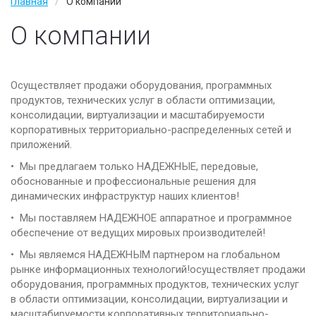
Главная
О компании
Wan Оптимизация
О компании
Услуги
IT аудит
Осуществляет продажи оборудования, программных
продуктов, технических услуг в области оптимизации,
IT аутсорсинг
консолидации, виртуализации и масштабируемости
корпоративных территориально-распределенных сетей и
Тех. поддержка
приложений.
Наши заказчики
• Мы предлагаем только НАДЕЖНЫЕ, передовые,
обоснованные и профессиональные решения для
О компании
динамических инфраструктур наших клиентов!
Наши партнеры
• Мы поставляем НАДЕЖНОЕ аппаратное и программное
обеспечение от ведущих мировых производителей!
Вакансии
• Мы являемся НАДЕЖНЫМ партнером на глобальном
рынке информационных технологий!осуществляет продажи
Контакты
оборудования, программных продуктов, технических услуг
Политика конфиденциальности
в области оптимизации, консолидации, виртуализации и
масштабируемости корпоративных территориально-