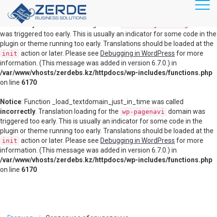
RU
KZ
Notice
: Function _load_textdomain_just_in_time was called
incorrectly
. Translation loading for the
domain
disable-gutenberg
was triggered too early. This is usually an indicator for some code in the
plugin or theme running too early. Translations should be loaded at the
Главная
action or later. Please see
Debugging in WordPress
for more
init
information. (This message was added in version 6.7.0.) in
Продукты
/var/www/vhosts/zerdebs.kz/httpdocs/wp-includes/functions.php
Маршрутизация, коммутация
on line
6170
Информационная безопасность
Notice
: Function _load_textdomain_just_in_time was called
incorrectly
. Translation loading for the
domain was
wp-pagenavi
Видеоконференц связь
triggered too early. This is usually an indicator for some code in the
plugin or theme running too early. Translations should be loaded at the
Серверное оборудование
action or later. Please see
Debugging in WordPress
for more
init
information. (This message was added in version 6.7.0.) in
Системы хранения данных
/var/www/vhosts/zerdebs.kz/httpdocs/wp-includes/functions.php
on line
6170
Виртуализация
Облачные решения
Veeam