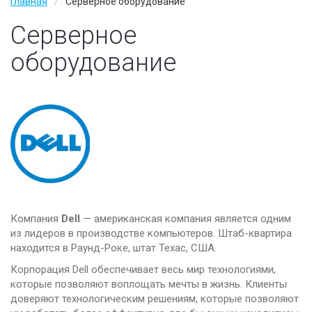
Главная
Серверное оборудование
Wan Оптимизация
Серверное
Услуги
оборудование
IT аудит
IT аутсорсинг
Тех. поддержка
Наши заказчики
О компании
Наши партнеры
Компания
Dell
— американская компания является одним
из лидеров в производстве компьютеров. Штаб-квартира
Вакансии
находится в Раунд-Роке, штат Техас, США.
Контакты
Корпорация Dell обеспечивает весь мир технологиями,
которые позволяют воплощать мечты в жизнь. Клиенты
Политика конфиденциальности
доверяют технологическим решениям, которые позволяют