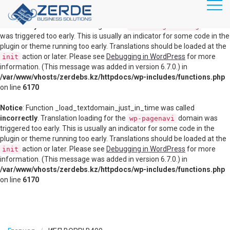
RU
KZ
Notice
: Function _load_textdomain_just_in_time was called
incorrectly
. Translation loading for the
domain
disable-gutenberg
was triggered too early. This is usually an indicator for some code in the
plugin or theme running too early. Translations should be loaded at the
Главная
action or later. Please see
Debugging in WordPress
for more
init
information. (This message was added in version 6.7.0.) in
Продукты
/var/www/vhosts/zerdebs.kz/httpdocs/wp-includes/functions.php
Маршрутизация, коммутация
on line
6170
Информационная безопасность
Notice
: Function _load_textdomain_just_in_time was called
incorrectly
. Translation loading for the
domain was
wp-pagenavi
Видеоконференц связь
triggered too early. This is usually an indicator for some code in the
plugin or theme running too early. Translations should be loaded at the
Серверное оборудование
action or later. Please see
Debugging in WordPress
for more
init
information. (This message was added in version 6.7.0.) in
Системы хранения данных
/var/www/vhosts/zerdebs.kz/httpdocs/wp-includes/functions.php
on line
6170
Виртуализация
Облачные решения
Veeam