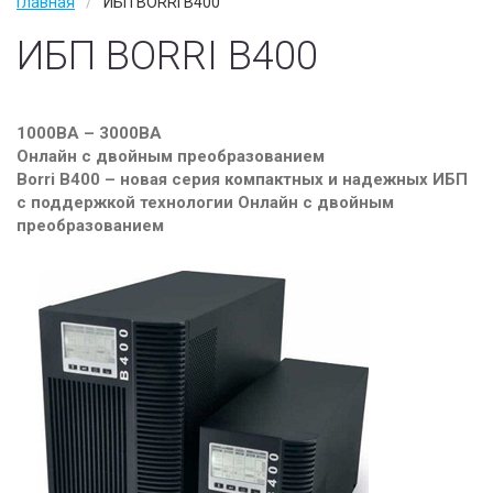
Главная
ИБП BORRI B400
Wan Оптимизация
ИБП BORRI B400
Услуги
IT аудит
1000ВА – 3000ВА
Онлайн с двойным преобразованием
IT аутсорсинг
Borri B400 – новая серия компактных и надежных ИБП
с поддержкой технологии Онлайн с двойным
Тех. поддержка
преобразованием
Наши заказчики
О компании
Наши партнеры
Вакансии
Контакты
Политика конфиденциальности