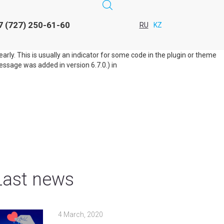
RU
KZ
d too early. This is usually an indicator for some code in the plugin or
7 (727) 250-61-60
This message was added in version 6.7.0.) in
RU
KZ
rly. This is usually an indicator for some code in the plugin or theme
ssage was added in version 6.7.0.) in
Last news
4 March, 2020