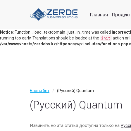
Notice
: Function _load_textdomain_just_in_time was called
incorrect
Главная
Продук
theme running too early. Translations should be loaded at the
act
init
/var/www/vhosts/zerdebs.kz/httpdocs/wp-includes/functions.php
o
Главная
Notice
: Function _load_textdomain_just_in_time was called
incorrect
running too early. Translations should be loaded at the
action or 
Продукты
init
/var/www/vhosts/zerdebs.kz/httpdocs/wp-includes/functions.php
o
Информационная безопасность
Серверное оборудование
Виртуализация
Сервисы
Басты бет
(Русский) Quantum
IT аудит
(Русский) Quantum
IT аутсорсинг
Тех. поддержка
Извините, но эта статья доступна только на
Русс
Компания туралы