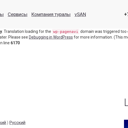
ly
. Translation loading for the
domain was triggere
disable-gutenberg
ты
Сервисы
Компания туралы
vSAN
+
ion or later. Please see
Debugging in WordPress
for more information. (
n line
6170
ly
. Translation loading for the
domain was triggered too ea
wp-pagenavi
later. Please see
Debugging in WordPress
for more information. (This me
n line
6170
кий
.)
Русский