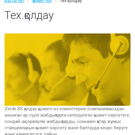
Басты бет
Қызметтер
Тех.қолдау
Вакансии
Тех.қолдау
Контакты
vSAN
Zerde BS қолдау қызметі өз клиенттеріне компаниямыздан
алынған әр түрлі жабдықтарға кепілденген қызмет көрсетуге,
сондай-ақ серверлік жабдықтарды, сонымен қатар жұмыс
станцияларын қызмет көрсету және баптауда кеңес беруге
және көмектесуге дайын.