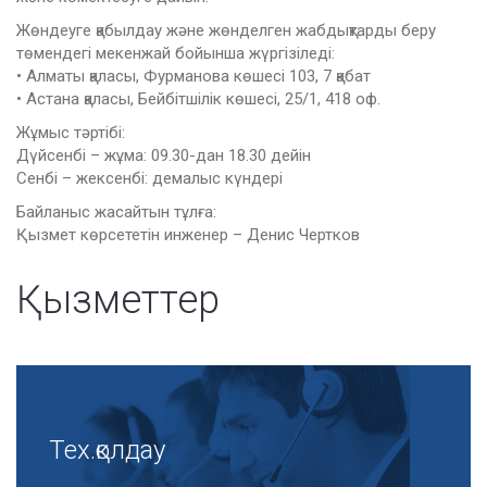
Жөндеуге қабылдау және жөнделген жабдықтарды беру
төмендегі мекенжай бойынша жүргізіледі:
• Алматы қаласы, Фурманова көшесі 103, 7 қабат
• Астана қаласы, Бейбітшілік көшесі, 25/1, 418 оф.
Жұмыс тәртібі:
Дүйсенбі – жұма: 09.30-дан 18.30 дейін
Сенбі – жексенбі: демалыс күндері
Байланыс жасайтын тұлға:
Қызмет көрсететін инженер – Денис Чертков
Қызметтер
Тех.қолдау