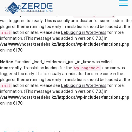
RU
KZ
Notice
: Function _load_textdomain_just_in_time was called
incorrectly
. Translation loading for the
domain
disable-gutenberg
was triggered too early. This is usually an indicator for some code in the
plugin or theme running too early. Translations should be loaded at the
Главная
action or later. Please see
Debugging in WordPress
for more
init
information. (This message was added in version 6.7.0.) in
Продукты
/var/www/vhosts/zerdebs.kz/httpdocs/wp-includes/functions.php
Информационная безопасность
on line
6170
Серверное оборудование
Notice
: Function _load_textdomain_just_in_time was called
incorrectly
. Translation loading for the
domain was
wp-pagenavi
Виртуализация
triggered too early. This is usually an indicator for some code in the
plugin or theme running too early. Translations should be loaded at the
Сервисы
action or later. Please see
Debugging in WordPress
for more
init
information. (This message was added in version 6.7.0.) in
IT аудит
/var/www/vhosts/zerdebs.kz/httpdocs/wp-includes/functions.php
on line
6170
IT аутсорсинг
Тех. поддержка
Компания туралы