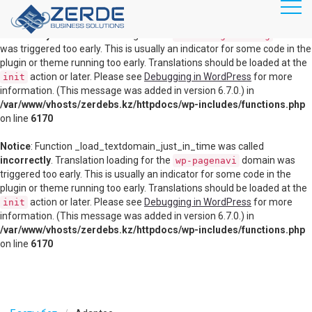
RU
KZ
Notice
: Function _load_textdomain_just_in_time was called
incorrectly
. Translation loading for the
domain
disable-gutenberg
was triggered too early. This is usually an indicator for some code in the
plugin or theme running too early. Translations should be loaded at the
Главная
action or later. Please see
Debugging in WordPress
for more
init
information. (This message was added in version 6.7.0.) in
Продукты
/var/www/vhosts/zerdebs.kz/httpdocs/wp-includes/functions.php
Информационная безопасность
on line
6170
Серверное оборудование
Notice
: Function _load_textdomain_just_in_time was called
incorrectly
. Translation loading for the
domain was
wp-pagenavi
Виртуализация
triggered too early. This is usually an indicator for some code in the
plugin or theme running too early. Translations should be loaded at the
Сервисы
action or later. Please see
Debugging in WordPress
for more
init
information. (This message was added in version 6.7.0.) in
IT аудит
/var/www/vhosts/zerdebs.kz/httpdocs/wp-includes/functions.php
on line
6170
IT аутсорсинг
Тех. поддержка
Компания туралы