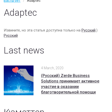
Басты бет
Adaptec
Вакансии
Adaptec
Контакты
vSAN
Извините, но эта статья доступна только на
Русский
.)
Русский
Last news
4 March, 2020
(Русский) Zerde Business
Solutions принимает активное
участие в оказании
благотворительной помощи